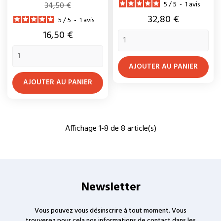
Prix
5
/
5
-
1
avis
34,50 €
base
de
Prix
32,80 €
5
/
5
-
1
avis
base
Prix
16,50 €
AJOUTER AU PANIER
AJOUTER AU PANIER
Affichage 1-8 de 8 article(s)
Newsletter
Vous pouvez vous désinscrire à tout moment. Vous
trouverez pour cela nos informations de contact dans les