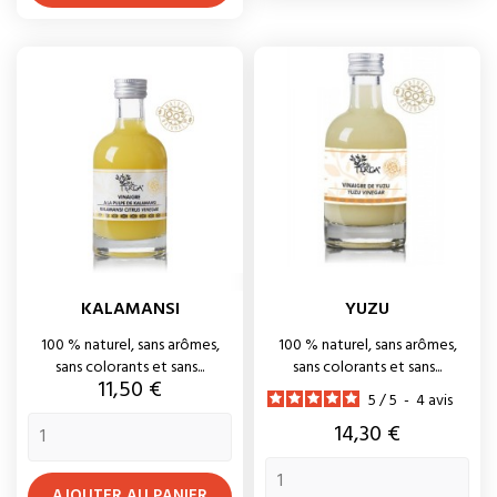
KALAMANSI
YUZU
100 % naturel, sans arômes,
100 % naturel, sans arômes,
sans colorants et sans...
sans colorants et sans...
Prix
11,50 €
5
/
5
-
4
avis
Prix
14,30 €
AJOUTER AU PANIER