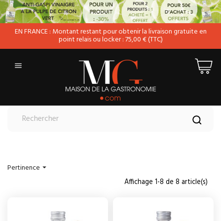
EN FRANCE : Montant restant pour obtenir la livraison gratuite en
point relais ou locker : 75,00 € (TTC)

Pertinence

Affichage 1-8 de 8 article(s)