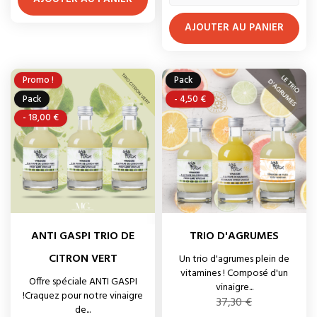
AJOUTER AU PANIER
Promo !
Pack
Pack
- 4,50 €
- 18,00 €
ANTI GASPI TRIO DE
TRIO D'AGRUMES
CITRON VERT
Un trio d'agrumes plein de
vitamines ! Composé d'un
Offre spéciale ANTI GASPI
vinaigre...
!Craquez pour notre vinaigre
Prix
37,30 €
de...
de