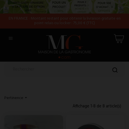
EN FRANCE : Montant restant pour obtenir la livraison gratuite en
point relais ou locker : 75,00 € (TTC)

Pertinence

Affichage 1-8 de 8 article(s)