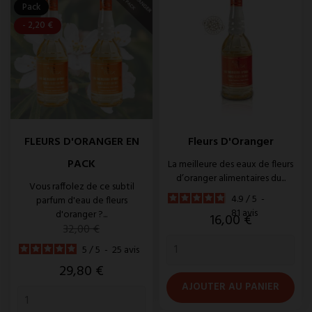
Pack
- 2,20 €
FLEURS D'ORANGER EN
Fleurs D'Oranger
PACK
La meilleure des eaux de fleurs
d’oranger alimentaires du...
Vous raffolez de ce subtil
4.9
/
5
-
parfum d'eau de fleurs
81
avis
d'oranger ?...
Prix
16,00 €
Prix
32,00 €
de
5
/
5
-
25
avis
base
Prix
29,80 €
AJOUTER AU PANIER