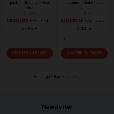
pas laquelle choisir ? Vous
pas laquelle choisir ? Vous
avez...
avez...
Prix
Prix
25,90 €
35,80 €
de
de
5
/
5
-
5
avis
5
/
5
-
3
avis
base
base
Prix
Prix
23,90 €
31,80 €
AJOUTER AU PANIER
AJOUTER AU PANIER
Affichage 1-8 de 8 article(s)
Newsletter