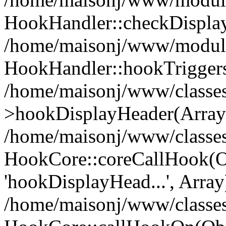
HookHandler::checkDispla
/home/maisonj/www/modules
HookHandler::hookTriggers
/home/maisonj/www/classes
>hookDisplayHeader(Array
/home/maisonj/www/classe
HookCore::coreCallHook(Ob
'hookDisplayHead...', Array
/home/maisonj/www/classe