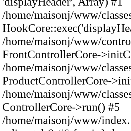
'displayHeader', Array) #1
/home/maisonj/www/classes/
HookCore::exec('displayHea
/home/maisonj/www/controll
FrontControllerCore->initC
/home/maisonj/www/classes/
ProductControllerCore->ini
/home/maisonj/www/classes
ControllerCore->run() #5
/home/maisonj/www/index.p