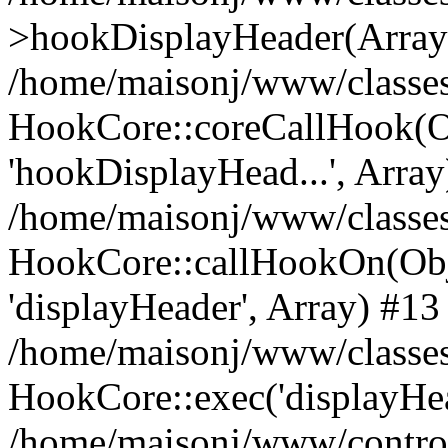
>hookDisplayHeader(Array
/home/maisonj/www/classe
HookCore::coreCallHook(Ob
'hookDisplayHead...', Array
/home/maisonj/www/classe
HookCore::callHookOn(Obj
'displayHeader', Array) #13
/home/maisonj/www/classes/
HookCore::exec('displayHe
/home/maisonj/www/controll