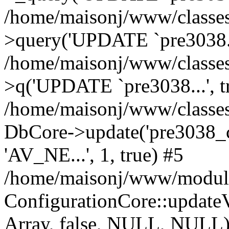
/home/maisonj/www/classe
>query('UPDATE `pre3038..
/home/maisonj/www/classe
>q('UPDATE `pre3038...', t
/home/maisonj/www/classes
DbCore->update('pre3038_co
'AV_NE...', 1, true) #5
/home/maisonj/www/module
ConfigurationCore::upda
Array, false, NULL, NULL)