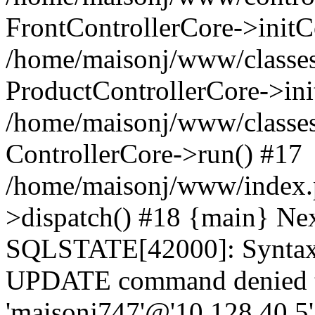
FrontControllerCore->initC
/home/maisonj/www/classes/
ProductControllerCore->ini
/home/maisonj/www/classes
ControllerCore->run() #17
/home/maisonj/www/index.p
>dispatch() #18 {main} Ne
SQLSTATE[42000]: Syntax e
UPDATE command denied t
'maisonj747'@'10.128.40.5' 