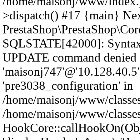
/home/maisonj/www/index.p
>dispatch() #17 {main} Ne
PrestaShop\PrestaShop\Cor
SQLSTATE[42000]: Syntax e
UPDATE command denied t
'maisonj747'@'10.128.40.5' 
'pre3038_configuration' in
/home/maisonj/www/classes
/home/maisonj/www/classe
HookCore::callHookOn(Obj