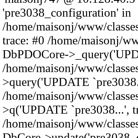
'pre3038_configuration' in
/home/maisonj/www/classe
trace: #0 /home/maisonj/w
DbPDOCore->_query('UPDAT
/home/maisonj/www/classe
>query('UPDATE `pre3038..
/home/maisonj/www/classe
>q('UPDATE `pre3038...', t
/home/maisonj/www/classes
DbCore->update('pre3038_co