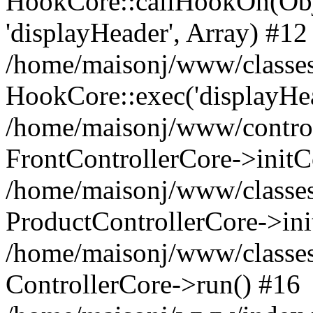
HookCore::callHookOn(Obj
'displayHeader', Array) #12
/home/maisonj/www/classes/
HookCore::exec('displayHe
/home/maisonj/www/controll
FrontControllerCore->initC
/home/maisonj/www/classes/
ProductControllerCore->ini
/home/maisonj/www/classes
ControllerCore->run() #16