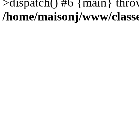
>dispatch() #6 {main} thro
/home/maisonj/www/class