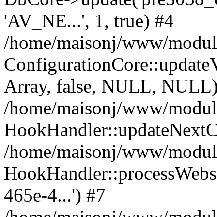
'AV_NE...', 1, true) #4
/home/maisonj/www/module
ConfigurationCore::upda
Array, false, NULL, NULL)
/home/maisonj/www/module
HookHandler::updateNextC
/home/maisonj/www/module
HookHandler::processWebsi
465e-4...') #7
/home/maisonj/www/modules