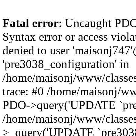
Fatal error
: Uncaught PD
Syntax error or access vi
denied to user 'maisonj747'
'pre3038_configuration' in
/home/maisonj/www/classe
trace: #0 /home/maisonj/w
PDO->query('UPDATE `pre3
/home/maisonj/www/classe
>_query('UPDATE `pre3038.