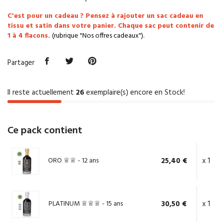
C'est pour un cadeau ? P
ensez à rajouter un sac cadeau en
tissu et satin dans votre panier. Chaque sac
peut contenir de
1 à 4 flacons
.
(rubrique "Nos offres cadeaux").
Partager
Il reste actuellement
26
exemplaire(s) encore en Stock!
Ce pack contient
ORO ♕♕ - 12 ans
25,40 €
x 1
PLATINUM ♕♕♕ - 15 ans
30,50 €
x 1