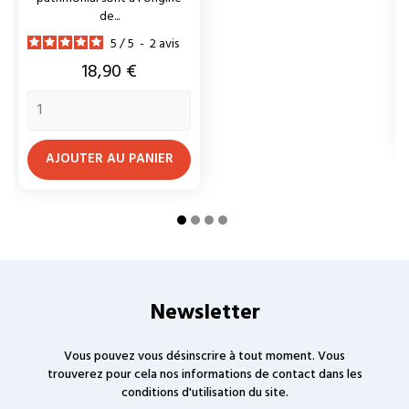
de...
5
/
5
-
2
avis
Prix
18,90 €
AJOUTER AU PANIER
Newsletter
Vous pouvez vous désinscrire à tout moment. Vous
trouverez pour cela nos informations de contact dans les
conditions d'utilisation du site.