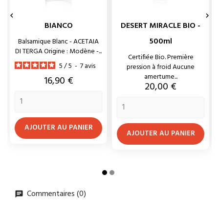


BIANCO
DESERT MIRACLE BIO -
500ml
Balsamique Blanc - ACETAIA
DI TERGA Origine : Modène -...
Certifiée Bio. Première
5
/
5
-
7
avis
pression à froid Aucune
amertume...
Prix
16,90 €
Prix
20,00 €
AJOUTER AU PANIER
AJOUTER AU PANIER
Commentaires (0)