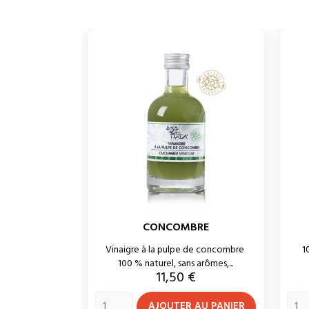
CONCOMBRE
Vinaigre à la pulpe de concombre
1
100 % naturel, sans arômes,...
Prix
11,50 €
AJOUTER AU PANIER