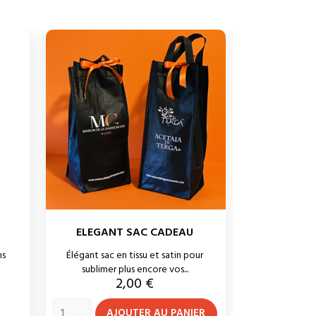
ELEGANT SAC CADEAU
ns
Élégant sac en tissu et satin pour
sublimer plus encore vos...
Prix
2,00 €
AJOUTER AU PANIER