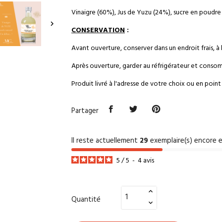
Vinaigre (60%), Jus de Yuzu (24%), sucre en poudre (

CONSERVATIO
N
:
Avant ouverture, conserver dans un endroit frais, à l’
Après ouverture, garder au réfrigérateur et consom
Produit livré à l'adresse de votre choix ou en point r
Partager
Il reste actuellement
29
exemplaire(s) encore e
5
/
5
-
4
avis
Quantité