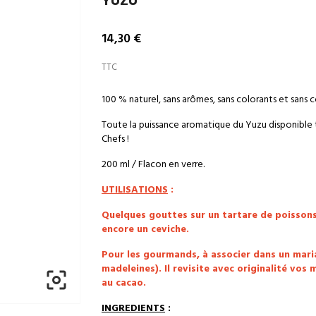
YUZU
14,30 €
TTC
100 % naturel, sans arômes, sans colorants et sans 
Toute la puissance aromatique du Yuzu disponible t
Chefs !
200 ml / Flacon en verre.
UTILISATIONS
:
Quelques gouttes sur un tartare de poissons
encore un ceviche.
Pour les gourmands, à associer dans un maria
madeleines). Il revisite avec originalité vos

au cacao.
INGREDIENTS
: