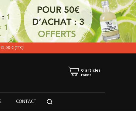
 75,00 € (TTC)
Connexion
0 articles
Panier
G
CONTACT