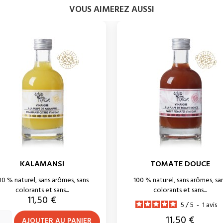
VOUS AIMEREZ AUSSI
KALAMANSI
TOMATE DOUCE
00 % naturel, sans arômes, sans
100 % naturel, sans arômes, sa
colorants et sans...
colorants et sans...
Prix
11,50 €
5
/
5
-
1
avis
Prix
11,50 €
AJOUTER AU PANIER