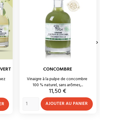

 VERT
CONCOMBRE
TOM
uez
Vinaigre à la pulpe de concombre
100 % nature
100 % naturel, sans arômes,...
colora
Prix
11,50 €
P
AJOUTER AU PANIER
ER
AJ