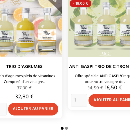
- 18,00 €
TRIO D'AGRUMES
ANTI GASPI TRIO DE CITRON
rio d'agrumes plein de vitamines !
Offre spéciale ANTI GASPI !Craq
Composé d'un vinaigre...
pour notre vinaigre de...
Prix de base
Prix de base
Prix
16,50 €
37,30 €
34,50 €
Prix
32,80 €
AJOUTER AU PANI
AJOUTER AU PANIER