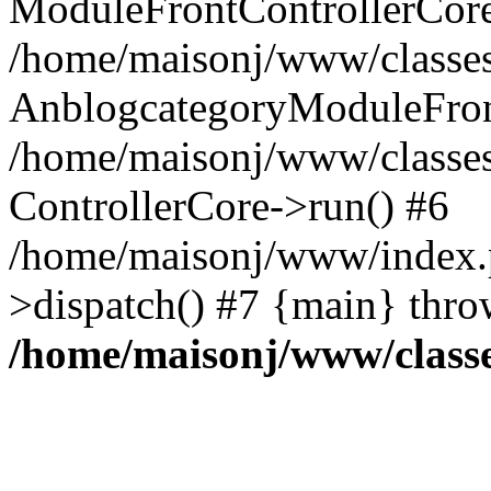
ModuleFrontControllerCore
/home/maisonj/www/classes/
AnblogcategoryModuleFront
/home/maisonj/www/classes
ControllerCore->run() #6
/home/maisonj/www/index.p
>dispatch() #7 {main} thro
/home/maisonj/www/class