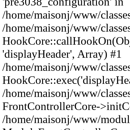
'pre3038_configuration' in
/home/maisonj/www/classes
/home/maisonj/www/classe
HookCore::callHookOn(Obj
'displayHeader', Array) #1
/home/maisonj/www/classes/
HookCore::exec('displayHea
/home/maisonj/www/classes
FrontControllerCore->initC
/home/maisonj/www/modules/