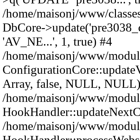
/home/maisonj/www/classes
DbCore->update('pre3038_co
'AV_NE...', 1, true) #4
/home/maisonj/www/module
ConfigurationCore::upda
Array, false, NULL, NULL)
/home/maisonj/www/module
HookHandler::updateNextC
/home/maisonj/www/module
HookHandler::processWebsi