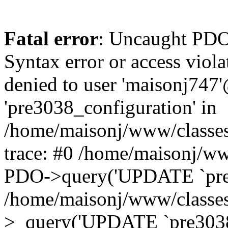
Fatal error
: Uncaught PD
Syntax error or access vi
denied to user 'maisonj747'
'pre3038_configuration' in
/home/maisonj/www/classe
trace: #0 /home/maisonj/w
PDO->query('UPDATE `pre3
/home/maisonj/www/classe
>_query('UPDATE `pre3038.