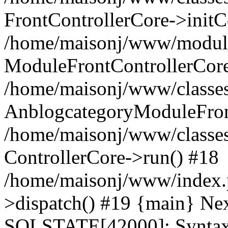
FrontControllerCore->initC
/home/maisonj/www/modules/
ModuleFrontControllerCore
/home/maisonj/www/classes/
AnblogcategoryModuleFront
/home/maisonj/www/classes
ControllerCore->run() #18
/home/maisonj/www/index.p
>dispatch() #19 {main} Ne
SQLSTATE[42000]: Syntax e