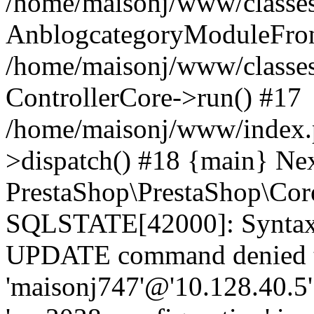
/home/maisonj/www/classes/
AnblogcategoryModuleFront
/home/maisonj/www/classes
ControllerCore->run() #17
/home/maisonj/www/index.p
>dispatch() #18 {main} Ne
PrestaShop\PrestaShop\Cor
SQLSTATE[42000]: Syntax e
UPDATE command denied t
'maisonj747'@'10.128.40.5' 