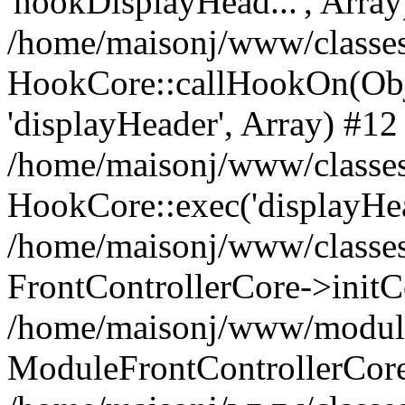
'hookDisplayHead...', Array
/home/maisonj/www/classe
HookCore::callHookOn(Obj
'displayHeader', Array) #12
/home/maisonj/www/classes/
HookCore::exec('displayHe
/home/maisonj/www/classes
FrontControllerCore->initC
/home/maisonj/www/modules/
ModuleFrontControllerCore