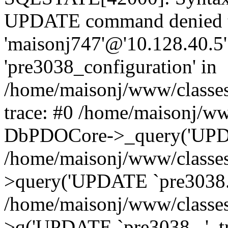
UPDATE command denied t
'maisonj747'@'10.128.40.5' 
'pre3038_configuration' in
/home/maisonj/www/classe
trace: #0 /home/maisonj/w
DbPDOCore->_query('UPDAT
/home/maisonj/www/classe
>query('UPDATE `pre3038..
/home/maisonj/www/classe
>q('UPDATE `pre3038...', t