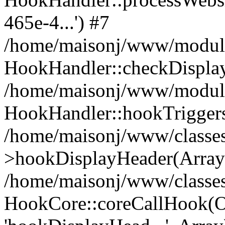
465e-4...') #7
/home/maisonj/www/modules
HookHandler::checkDispla
/home/maisonj/www/modules
HookHandler::hookTriggers
/home/maisonj/www/classes
>hookDisplayHeader(Array
/home/maisonj/www/classe
HookCore::coreCallHook(Ob