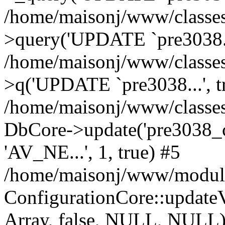
/home/maisonj/www/classe
>query('UPDATE `pre3038..
/home/maisonj/www/classe
>q('UPDATE `pre3038...', t
/home/maisonj/www/classes
DbCore->update('pre3038_co
'AV_NE...', 1, true) #5
/home/maisonj/www/module
ConfigurationCore::upda
Array, false, NULL, NULL)