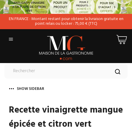
EN FRANCE : Montant restant pour obtenir la livraison gratuite en
point relais ou locker : 75,00 € (TTC)

SHOW SIDEBAR
Recette vinaigrette mangue
épicée et citron vert