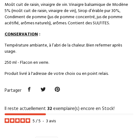
Moût cuit de raisin, vinaigre de vin. Vinaigre balsamique de Modène
5% (moût cuit de raisin, vinaigre de vin), Sirop d’érable pur 30%,
Condiment de pomme (jus de pomme concentré, jus de pomme
acétifié, arômes naturels), arômes. Contient des SULFITES.
CONSERVATION
:
Température ambiante, à l’abri de la chaleur. Bien refermer après
usage.
250 ml - Flacon en verre.
Produit livré à l'adresse de votre choix ou en point relais.
Partager
Il reste actuellement
32
exemplaire(s) encore en Stock!
5
/
5
-
3
avis