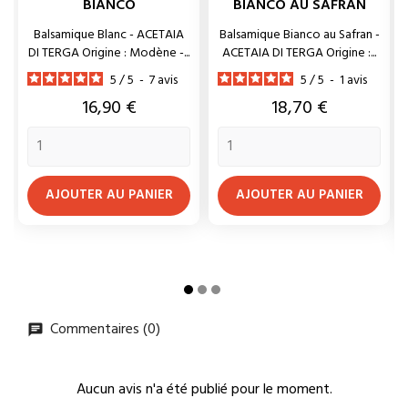
BIANCO
BIANCO AU SAFRAN
Balsamique Blanc - ACETAIA
Balsamique Bianco au Safran -
DI TERGA Origine : Modène -...
ACETAIA DI TERGA Origine :...
5
/
5
-
7
avis
5
/
5
-
1
avis
Prix
Prix
16,90 €
18,70 €
AJOUTER AU PANIER
AJOUTER AU PANIER
Commentaires (0)
Aucun avis n'a été publié pour le moment.