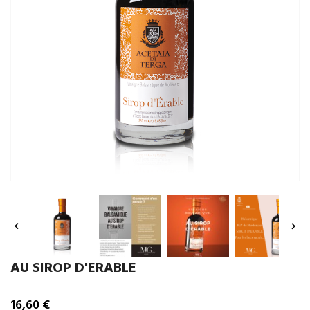


AU SIROP D'ERABLE
16,60 €