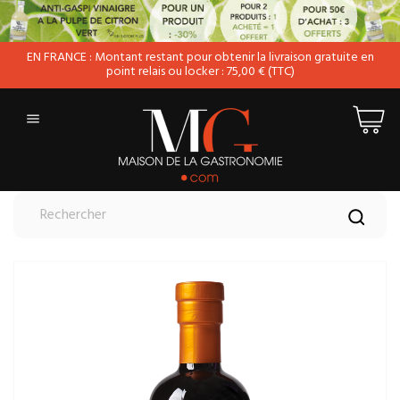
EN FRANCE : Montant restant pour obtenir la livraison gratuite en
point relais ou locker : 75,00 € (TTC)
